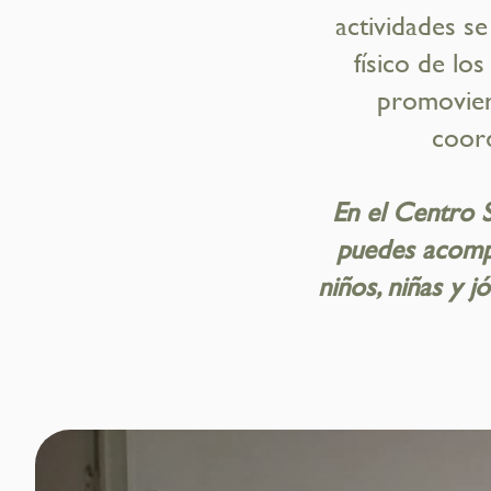
actividades se
físico de lo
promovien
coord
En el Centro S
puedes acompa
niños, niñas y j