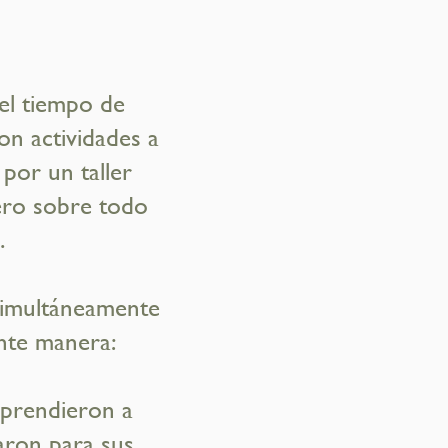
del tiempo de
on actividades a
por un taller
pero sobre todo
.
 simultáneamente
ente manera:
prendieron a
varon para sus